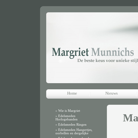
Home
Nieuws
» Wie is Margriet
Ma
» Edelsmeden
Horlogebanden
» Edelsmeden Ringen
Mu
» Edelsmeden Hangertjes,
oorbellen en dergelijke